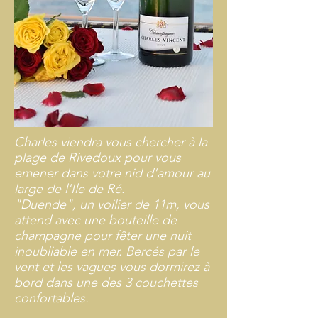
Charles viendra vous chercher à la
plage de Rivedoux pour vous
emener dans votre nid d'amour au
large de l'Ile de Ré.
"Duende", un voilier de 11m, vous
attend avec une bouteille de
champagne pour fêter une nuit
inoubliable en mer. Bercés par le
vent et les vagues vous dormirez à
bord dans une des 3 couchettes
confortables.