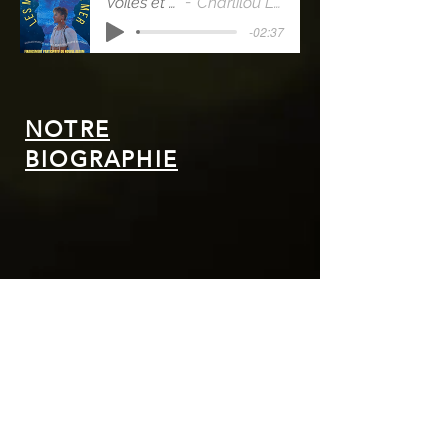
Voiles et Harmonie
Charlilou Loverdose Duo
-02:37
NOTRE
BIOGRAPHIE